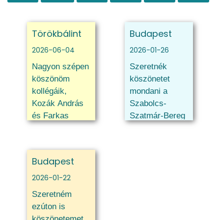
Törökbálint
Budapest
2026-06-04
2026-01-26
Nagyon szépen
Szeretnék
köszönöm
köszönetet
kollégáik,
mondani a
Kozák András
Szabolcs-
és Farkas
Szatmár-Bereg
Rudolf
Vármegyei
tisztességes
ügyfélszolgálatnak
munkáját. Nem
a páratlanul
Budapest
csak a kötelező
kiemelkedő,
előírás szerint
fantasztikus
2026-01-22
jártak el, de
munkájukért.
Szeretném
mindenre kiterjedt
Tökéletes
ezúton is
a figyelmük.
udvariasság,
köszönetemet