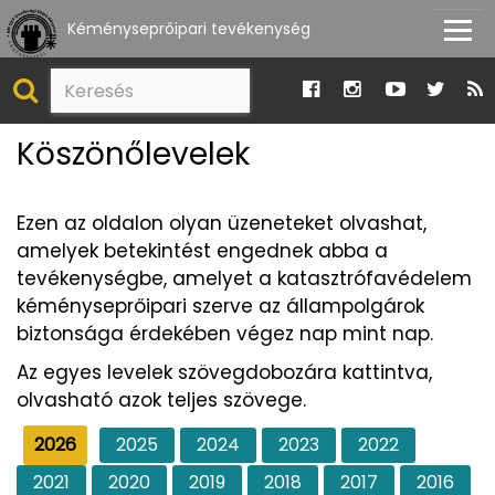
Kéményseprőipari tevékenység
Köszönőlevelek
Ezen az oldalon olyan üzeneteket olvashat,
amelyek betekintést engednek abba a
tevékenységbe, amelyet a katasztrófavédelem
kéményseprőipari szerve az állampolgárok
biztonsága érdekében végez nap mint nap.
Az egyes levelek szövegdobozára kattintva,
olvasható azok teljes szövege.
2026
2025
2024
2023
2022
2021
2020
2019
2018
2017
2016