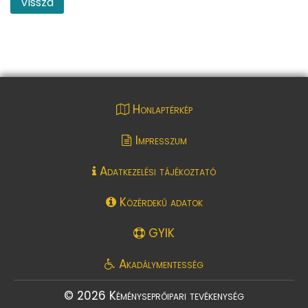
Vissza
Honlaptérkép
Impresszum
Adatkezelési tájékoztató
Közérdekű adatok
GYIK
Akadálymentesség
© 2026 Kéményseprőipari tevékenység