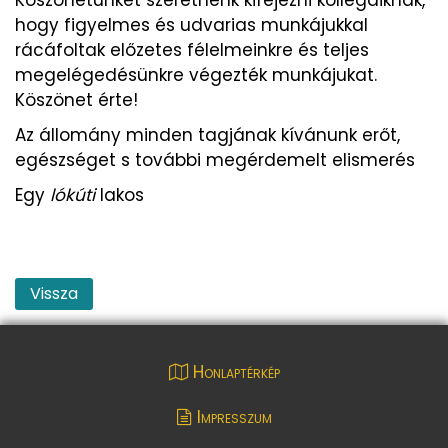
hogy figyelmes és udvarias munkájukkal
rácáfoltak előzetes félelmeinkre és teljes
megelégedésünkre végezték munkájukat.
Köszönet érte!
Az állomány minden tagjának kívánunk erőt,
egészséget s további megérdemelt elismerés
Egy
lókúti
lakos
Vissza
Honlaptérkép
Impresszum