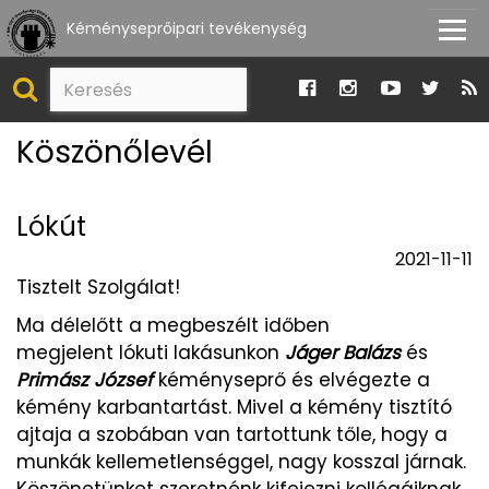
Kéményseprőipari tevékenység
Köszönőlevél
Lókút
2021-11-11
Tisztelt Szolgálat!
Ma délelőtt a megbeszélt időben
megjelent lókuti lakásunkon
Jáger Balázs
és
Primász József
kéményseprő és elvégezte a
kémény karbantartást. Mivel a kémény tisztító
ajtaja a szobában van tartottunk tőle, hogy a
munkák kellemetlenséggel, nagy kosszal járnak.
Köszönetünket szeretnénk kifejezni kollégáiknak,