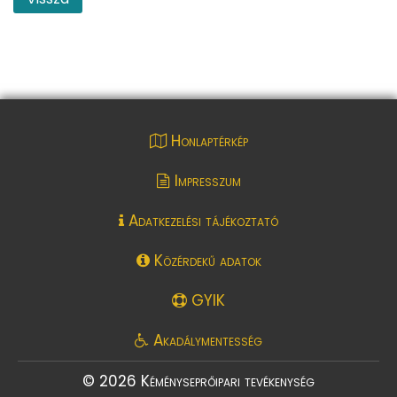
Honlaptérkép
Impresszum
Adatkezelési tájékoztató
Közérdekű adatok
GYIK
Akadálymentesség
© 2026 Kéményseprőipari tevékenység