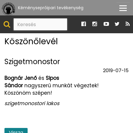
Kéményseprőipari tevékenység
Köszönőlevél
Szigetmonostor
2019-07-15
Bognár Jenő
és
Sipos
Sándor
nagyszerű munkát végeztek!
Köszönöm szépen!
szigetmonostori lakos
Vissza