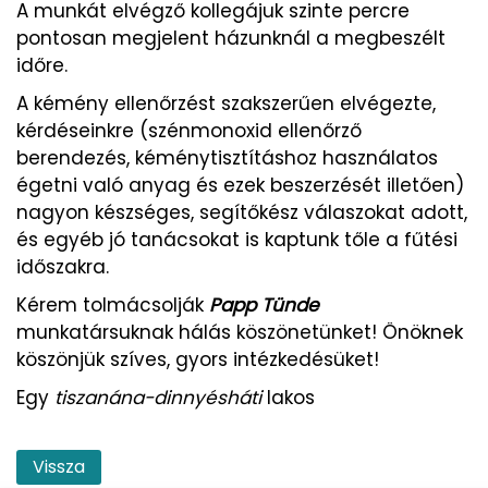
A munkát elvégző kollegájuk szinte percre
pontosan megjelent házunknál a megbeszélt
időre.
A kémény ellenőrzést szakszerűen elvégezte,
kérdéseinkre (szénmonoxid ellenőrző
berendezés, kéménytisztításhoz használatos
égetni való anyag és ezek beszerzését illetően)
nagyon készséges, segítőkész válaszokat adott,
és egyéb jó tanácsokat is kaptunk tőle a fűtési
időszakra.
Kérem tolmácsolják
Papp Tünde
munkatársuknak hálás köszönetünket! Önöknek
köszönjük szíves, gyors intézkedésüket!
Egy
tiszanána-dinnyésháti
lakos
Vissza