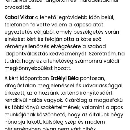
orvosolták.
Kabai Viktor
a lehető legrövidebb időn belül,
telefonon felvette velem a kapcsolatot
egyeztetés céljából, amely beszélgetés során
elnézést kért és felajánlotta a kötelező
kéményellenőrzés elvégzésére a szabad
időpontválasztás kedvezményét. Szeretném, ha
tudná, hogy ez a lehetőség számomra valódi
megkönnyebbülést hozott.
A kért időpontban
Erdélyi Béla
pontosan,
kifogástalan megjelenéssel és udvariassággal
érkezett, az ő hozzánk történő irányításáért
rendkívül hálás vagyok. Kizárólag a magasfokú
és többirányú szakértelmének, valamint alapos
munkájának köszönhető, hogy az általunk négy
hónapja lakott, külsőleg szép és modern
bérleményben olyan nem várt hibák,