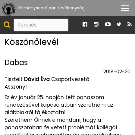
Kéményseprőipari tevékenység
Köszönőlevél
Dabas
2018-02-20
Tisztelt
Dávid Éva
Csoportvezető
Asszony!
Ez év január 25. napján tett panaszom
rendezésével kapcsolatban szeretném az
alábbiakról tájékoztatni.
Szeretném Önnek elmondani, hogy a
panaszomban felvetett problémát kollégái
rendkívül összehangoltan és maradéktalanul