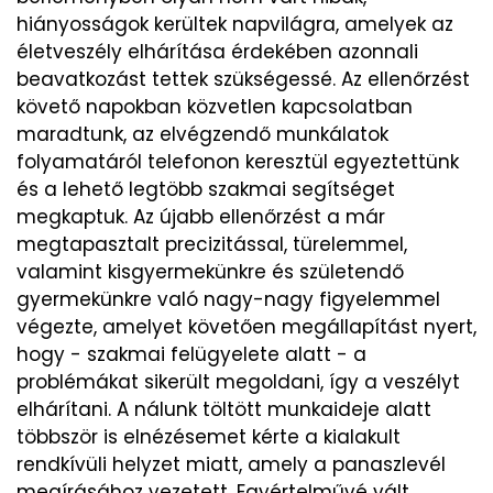
hiányosságok kerültek napvilágra, amelyek az
életveszély elhárítása érdekében azonnali
beavatkozást tettek szükségessé. Az ellenőrzést
követő napokban közvetlen kapcsolatban
maradtunk, az elvégzendő munkálatok
folyamatáról telefonon keresztül egyeztettünk
és a lehető legtöbb szakmai segítséget
megkaptuk. Az újabb ellenőrzést a már
megtapasztalt precizitással, türelemmel,
valamint kisgyermekünkre és születendő
gyermekünkre való nagy-nagy figyelemmel
végezte, amelyet követően megállapítást nyert,
hogy - szakmai felügyelete alatt - a
problémákat sikerült megoldani, így a veszélyt
elhárítani. A nálunk töltött munkaideje alatt
többször is elnézésemet kérte a kialakult
rendkívüli helyzet miatt, amely a panaszlevél
megírásához vezetett. Egyértelművé vált