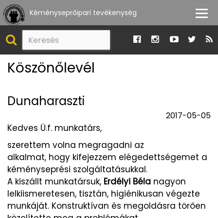
Kéményseprőipari tevékenység
Köszönőlevél
Dunaharaszti
2017-05-05
Kedves Ü.f. munkatárs,
szerettem volna megragadni az
alkalmat, hogy kifejezzem elégedettségemet a
kéményseprési szolgáltatásukkal.
A kiszállt munkatársuk,
Erdélyi Béla
nagyon
lelkiismeretesen, tisztán, higiénikusan végezte
munkáját. Konstruktívan és megoldásra törően
közelítette meg a problémákat.