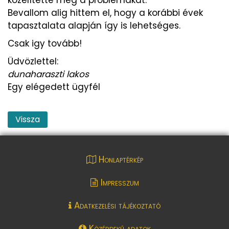
Bevallom alig hittem el, hogy a korábbi évek
tapasztalata alapján így is lehetséges.
Csak igy tovább!
Üdvözlettel:
dunaharaszti lakos
Egy elégedett ügyfél
Vissza
Honlaptérkép
Impresszum
Adatkezelési tájékoztató
Közérdekű adatok