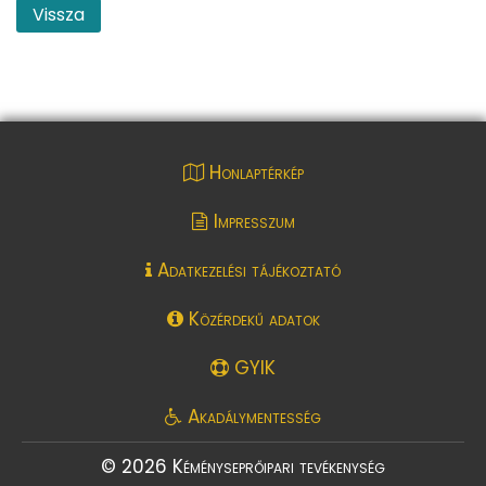
Vissza
Honlaptérkép
Impresszum
Adatkezelési tájékoztató
Közérdekű adatok
GYIK
Akadálymentesség
© 2026 Kéményseprőipari tevékenység