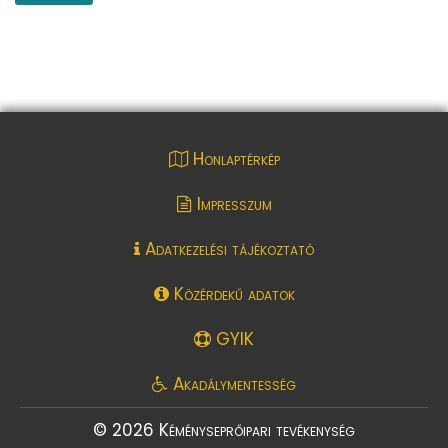
Honlaptérkép
Impresszum
Adatkezelési tájékoztató
Közérdekű adatok
GYIK
Akadálymentesség
© 2026 Kéményseprőipari tevékenység