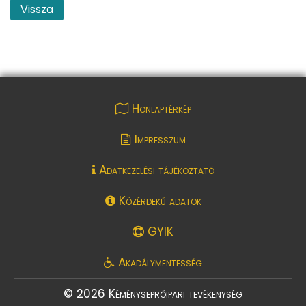
Vissza
Honlaptérkép
Impresszum
Adatkezelési tájékoztató
Közérdekű adatok
GYIK
Akadálymentesség
© 2026 Kéményseprőipari tevékenység