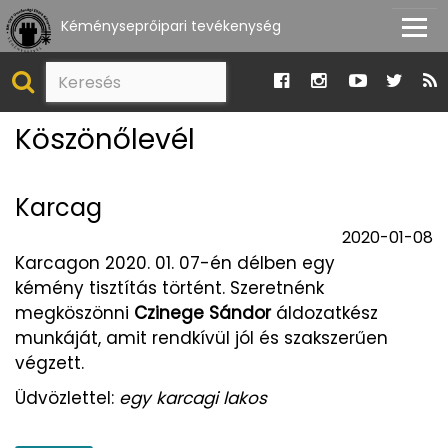
Kéményseprőipari tevékenység
Köszönőlevél
Karcag
2020-01-08
Karcagon 2020. 01. 07-én délben egy
kémény tisztítás történt. Szeretnénk
megköszönni
Czinege Sándor
áldozatkész
munkáját, amit rendkívül jól és szakszerűen
végzett.
Üdvözlettel:
egy karcagi lakos