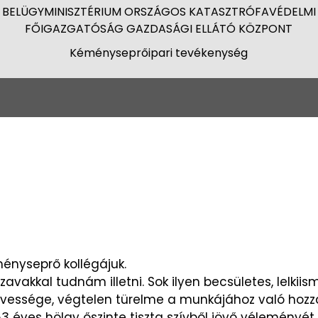
BELÜGYMINISZTÉRIUM ORSZÁGOS KATASZTRÓFAVÉDELMI
FŐIGAZGATÓSÁG GAZDASÁGI ELLÁTÓ KÖZPONT
Kéményseprőipari tevékenység
ényseprő kollégájuk.
avakkal tudnám illetni. Sok ilyen becsületes, lelki
edvessége, végtelen türelme a munkájához való hoz
éves hölgy őszinte tiszta szívből jövő véleményét.