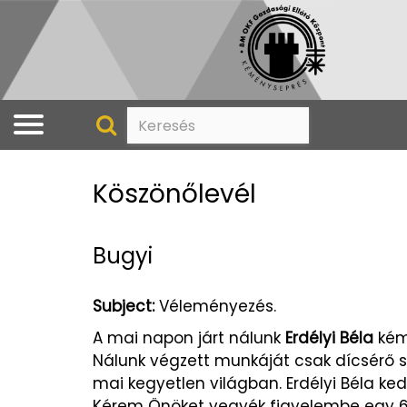
Köszönőlevél
Bugyi
Subject:
Véleményezés.
A mai napon járt nálunk
Erdélyi Béla
kém
Nálunk végzett munkáját csak dícsérő sz
mai kegyetlen világban. Erdélyi Béla k
Kérem Önöket vegyék figyelembe egy 63 