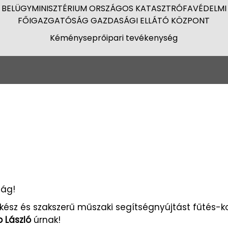
BELÜGYMINISZTÉRIUM ORSZÁGOS KATASZTRÓFAVÉDELMI
FŐIGAZGATÓSÁG GAZDASÁGI ELLÁTÓ KÖZPONT
Kéményseprőipari tevékenység
ság!
ész és szakszerű műszaki segítségnyújtást fűtés-k
 László
úrnak!