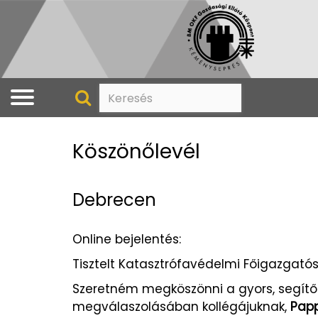
Köszönőlevél
Debrecen
Online bejelentés:
Tisztelt Katasztrófavédelmi Főigazgató
Szeretném megköszönni a gyors, segítők
megválaszolásában kollégájuknak,
Papp