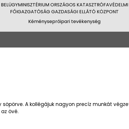
BELÜGYMINISZTÉRIUM ORSZÁGOS KATASZTRÓFAVÉDELMI
FŐIGAZGATÓSÁG GAZDASÁGI ELLÁTÓ KÖZPONT
Kéményseprőipari tevékenység
söpörve. A kollégájuk nagyon precíz munkát végzet
 az övé.