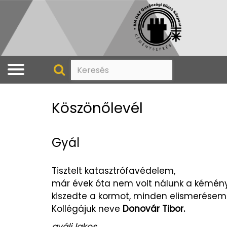
Köszönőlevél
Gyál
Tisztelt katasztrófavédelem,
már évek óta nem volt nálunk a kémény 
kiszedte a kormot, minden elismerésem
Kollégájuk neve
Donovár Tibor.
gyáli lakos