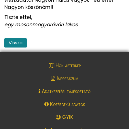
Nagyon köszönöm!!
Tisztelettel,
egy mosonmagyaróvári lakos
Vissza
Honlaptérkép
Impresszum
Adatkezelési tájékoztató
Közérdekű adatok
GYIK