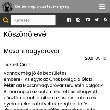
Kéményseprőipari tevékenység
Köszönőlevél
Mosonmagyaróvár
2021-05-10
Tisztelt Cím!
Vannak még jó és becsületes
emberek! Az egyik az Önök kollégája
Giczi
Péter
aki Mosonmagyaróvár területén dolgozik.
A mai napon az autón felejtett és elhagyott
pénztárcámat, amiben az összes iratom és
gyermekeim iratai voltak megtalálta és
visszaadta! Nagyon hálás vagyok neki érte!