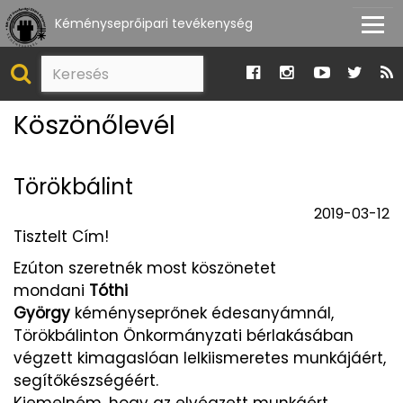
Kéményseprőipari tevékenység
Köszönőlevél
Törökbálint
2019-03-12
Tisztelt Cím!
Ezúton szeretnék most köszönetet
mondani
Tóthi
György
kéményseprőnek édesanyámnál,
Törökbálinton Önkormányzati bérlakásában
végzett kimagaslóan lelkiismeretes munkájáért,
segítőkészségéért.
Kiemelném, hogy az elvégzett munkáért