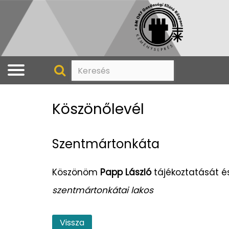
Köszönőlevél
Szentmártonkáta
Köszönöm
Papp László
tájékoztatását é
szentmártonkátai lakos
Vissza