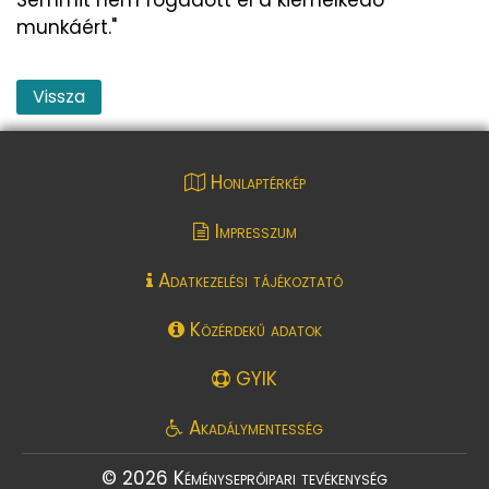
munkáért."
Vissza
Honlaptérkép
Impresszum
Adatkezelési tájékoztató
Közérdekű adatok
GYIK
Akadálymentesség
© 2026 Kéményseprőipari tevékenység