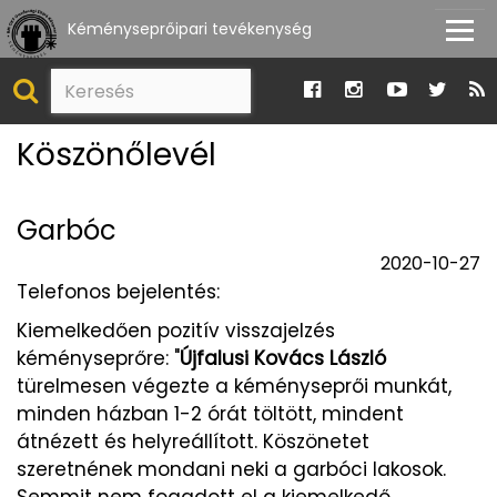
Kéményseprőipari tevékenység
Köszönőlevél
Garbóc
2020-10-27
Telefonos bejelentés:
Kiemelkedően pozitív visszajelzés
kéményseprőre: "
Újfalusi Kovács László
türelmesen végezte a kéményseprői munkát,
minden házban 1-2 órát töltött, mindent
átnézett és helyreállított. Köszönetet
szeretnének mondani neki a garbóci lakosok.
Semmit nem fogadott el a kiemelkedő