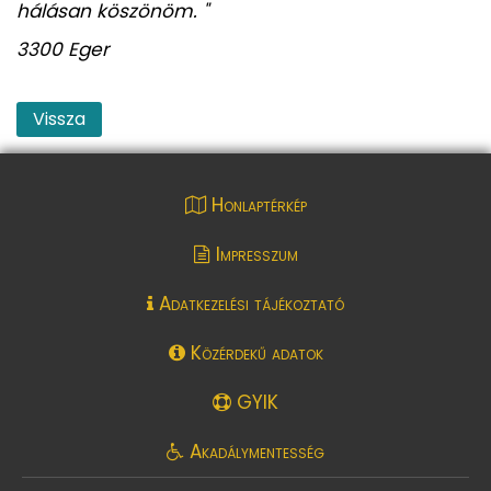
hálásan köszönöm. "
3300 Eger
Vissza
Honlaptérkép
Impresszum
Adatkezelési tájékoztató
Közérdekű adatok
GYIK
Akadálymentesség