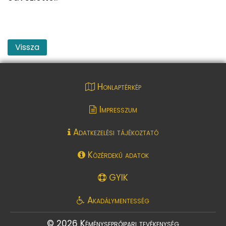
Vissza
Honlaptérkép
Impresszum
Adatkezelési tájékoztató
Közérdekű adatok
GYIK
Akadálymentesség
© 2026 Kéményseprőipari tevékenység