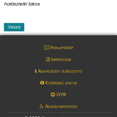
halásztelki lakos
Vissza
Honlaptérkép
Impresszum
Adatkezelési tájékoztató
Közérdekű adatok
GYIK
Akadálymentesség