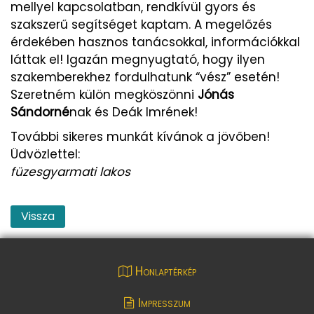
mellyel kapcsolatban, rendkívül gyors és
szakszerű segítséget kaptam. A megelőzés
érdekében hasznos tanácsokkal, információkkal
láttak el! Igazán megnyugtató, hogy ilyen
szakemberekhez fordulhatunk “vész” esetén!
Szeretném külön megköszönni
Jónás
Sándorné
nak és Deák Imrének!
További sikeres munkát kívánok a jövőben!
Üdvözlettel:
füzesgyarmati lakos
Vissza
Honlaptérkép
Impresszum