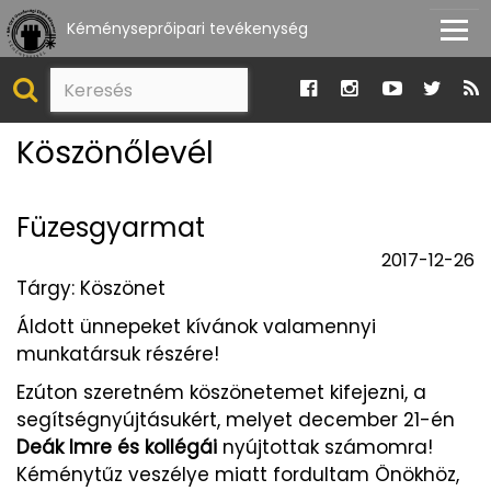
Kéményseprőipari tevékenység
Köszönőlevél
Füzesgyarmat
2017-12-26
Tárgy: Köszönet
Áldott ünnepeket kívánok valamennyi
munkatársuk részére!
Ezúton szeretném köszönetemet kifejezni, a
segítségnyújtásukért, melyet december 21-én
Deák Imre és kollégái
nyújtottak számomra!
Kéménytűz veszélye miatt fordultam Önökhöz,