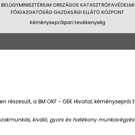
BELÜGYMINISZTÉRIUM ORSZÁGOS KATASZTRÓFAVÉDELMI
FŐIGAZGATÓSÁG GAZDASÁGI ELLÁTÓ KÖZPONT
Kéményseprőipari tevékenység
n részesült, a BM OKF - GEK Hivatal, kéményseprői
szakmunkás
,
kiváló, gyors és hatékony munkavégzésé