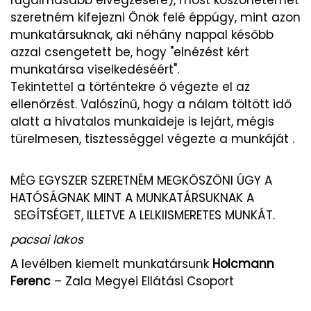
szeretném kifejezni Önök felé éppúgy, mint azon
munkatársuknak, aki néhány nappal később
azzal csengetett be, hogy "elnézést kért
munkatársa viselkedéséért".
Tekintettel a történtekre ő végezte el az
ellenőrzést. Valószínű, hogy a nálam töltött idő
alatt a hivatalos munkaideje is lejárt, mégis
türelmesen, tisztességgel végezte a munkáját .
MÉG EGYSZER SZERETNÉM MEGKÖSZÖNI ÚGY A
HATÓSÁGNAK MINT A MUNKATÁRSUKNAK A
SEGÍTSÉGET, ILLETVE A LELKIISMERETES MUNKÁT.
pacsai lakos
A levélben kiemelt munkatársunk
Holcmann
Ferenc
– Zala Megyei Ellátási Csoport