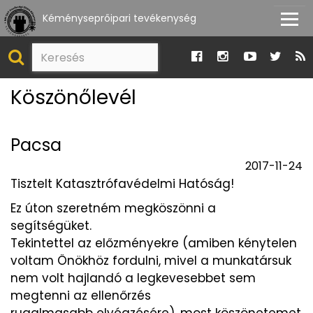
Kéményseprőipari tevékenység
Köszönőlevél
Pacsa
2017-11-24
Tisztelt Katasztrófavédelmi Hatóság!
Ez úton szeretném megköszönni a
segítségüket.
Tekintettel az előzményekre (amiben kénytelen
voltam Önökhöz fordulni, mivel a munkatársuk
nem volt hajlandó a legkevesebbet sem
megtenni az ellenőrzés
rugalmasabb elvégzésére), most köszönetemet