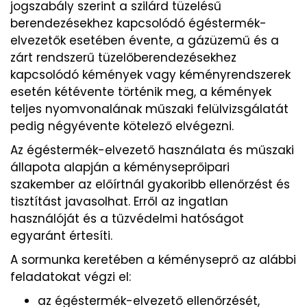
jogszabály szerint a szilárd tüzelésű
berendezésekhez kapcsolódó égéstermék-
elvezetők esetében évente, a gázüzemű és a
zárt rendszerű tüzelőberendezésekhez
kapcsolódó kémények vagy kéményrendszerek
esetén kétévente történik meg, a kémények
teljes nyomvonalának műszaki felülvizsgálatát
pedig négyévente kötelező elvégezni.
Az égéstermék-elvezető használata és műszaki
állapota alapján a kéményseprőipari
szakember az előírtnál gyakoribb ellenőrzést és
tisztítást javasolhat. Erről az ingatlan
használóját és a tűzvédelmi hatóságot
egyaránt értesíti.
A sormunka keretében a kéményseprő az alábbi
feladatokat végzi el:
az égéstermék-elvezető ellenőrzését,