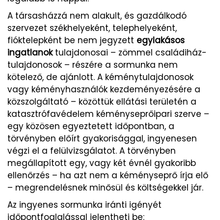
A társasházzá nem alakult, és gazdálkodó
szervezet székhelyeként, telephelyeként,
fióktelepként be nem jegyzett
egylakásos
ingatlanok
tulajdonosai – zömmel családiház-
tulajdonosok – részére a sormunka nem
kötelező, de ajánlott. A kéménytulajdonosok
vagy kéményhasználók kezdeményezésére a
közszolgáltató – közöttük ellátási területén a
katasztrófavédelem kéményseprőipari szerve –
egy közösen egyeztetett időpontban, a
törvényben előírt gyakorisággal, ingyenesen
végzi el a felülvizsgálatot. A törvényben
megállapított egy, vagy két évnél gyakoribb
ellenőrzés – ha azt nem a kéményseprő írja elő
– megrendelésnek minősül és költségekkel jár.
Az ingyenes sormunka iránti igényét
időpontfoglalással jelentheti be: