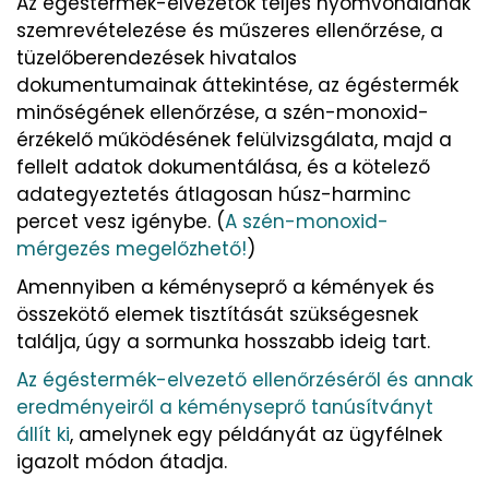
Az égéstermék-elvezetők teljes nyomvonalának
szemrevételezése és műszeres ellenőrzése, a
tüzelőberendezések hivatalos
dokumentumainak áttekintése, az égéstermék
minőségének ellenőrzése, a szén-monoxid-
érzékelő működésének felülvizsgálata, majd a
fellelt adatok dokumentálása, és a kötelező
adategyeztetés átlagosan húsz-harminc
percet vesz igénybe. (
A szén-monoxid-
mérgezés megelőzhető!
)
Amennyiben a kéményseprő a kémények és
összekötő elemek tisztítását szükségesnek
találja, úgy a sormunka hosszabb ideig tart.
Az égéstermék-elvezető ellenőrzéséről és annak
eredményeiről a kéményseprő tanúsítványt
állít ki
, amelynek egy példányát az ügyfélnek
igazolt módon átadja.