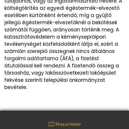
tulajdonos, vagy az ingatlanhasználó nevére. A
költségtérítés az egyedi égéstermék-elvezető
esetében kürtőnként értendő, míg a gyűjtő
jellegű égéstermék-elvezetőknél a bekötések
számától függően, arányosan történik meg. A
katasztrófavédelem a kéményseprőipari
tevékenységet közfeladatként látja el, ezért a
számlán szereplő összegnek nincs általános
forgalmi adótartama (ÁFA), a fizetést
átutalással kell rendezni. A fizetendő összeg a
társasház, vagy lakásszövetkezeti lakóépület
fekvése szerinti települési önkormányzat
bevétele.
Honlaptérkép