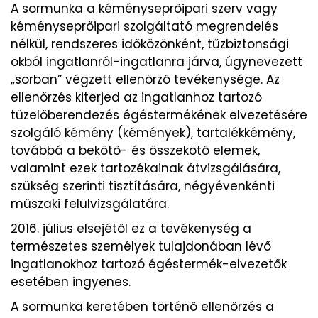
A sormunka a kéményseprőipari szerv vagy
kéményseprőipari szolgáltató megrendelés
nélkül, rendszeres időközönként, tűzbiztonsági
okból ingatlanról-ingatlanra járva, úgynevezett
„sorban” végzett ellenőrző tevékenysége. Az
ellenőrzés kiterjed az ingatlanhoz tartozó
tüzelőberendezés égéstermékének elvezetésére
szolgáló kémény (kémények), tartalékkémény,
továbbá a bekötő- és összekötő elemek,
valamint ezek tartozékainak átvizsgálására,
szükség szerinti tisztítására, négyévenkénti
műszaki felülvizsgálatára.
2016. július elsejétől ez a tevékenység a
természetes személyek tulajdonában lévő
ingatlanokhoz tartozó égéstermék-elvezetők
esetében ingyenes.
A sormunka keretében történő ellenőrzés a