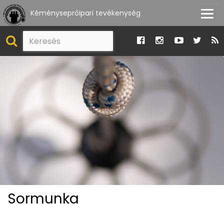
Kéményseprőipari tevékenység
Sormunka