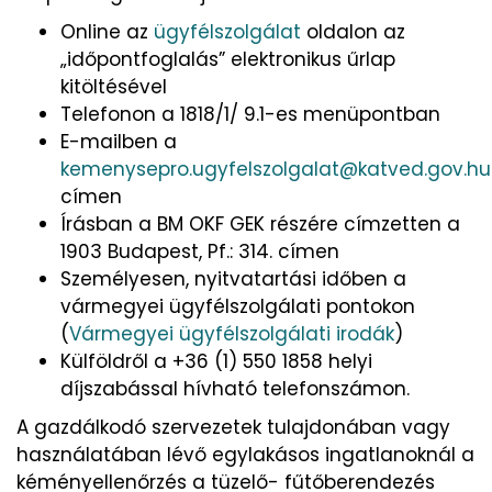
Online az
ügyfélszolgálat
oldalon az
„időpontfoglalás” elektronikus űrlap
kitöltésével
Telefonon a 1818/1/ 9.1-es menüpontban
E-mailben a
kemenysepro.ugyfelszolgalat@katved.gov.hu
címen
Írásban a BM OKF GEK részére címzetten a
1903 Budapest, Pf.: 314. címen
Személyesen, nyitvatartási időben a
vármegyei ügyfélszolgálati pontokon
(
Vármegyei ügyfélszolgálati irodák
)
Külföldről a +36 (1) 550 1858 helyi
díjszabással hívható telefonszámon.
A gazdálkodó szervezetek tulajdonában vagy
használatában lévő egylakásos ingatlanoknál a
kéményellenőrzés a tüzelő- fűtőberendezés