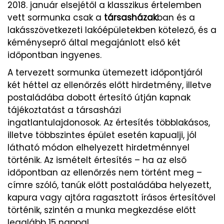
2018. január elsejétől a klasszikus értelemben
vett sormunka csak a
társasházak
ban és a
lakásszövetkezeti lakóépületekben kötelező, és a
kéményseprő által megajánlott első két
időpontban ingyenes.
A tervezett sormunka ütemezett időpontjáról
két héttel az ellenőrzés előtt hirdetmény, illetve
postaládába dobott értesítő útján kapnak
tájékoztatást a társasházi
ingatlantulajdonosok. Az értesítés többlakásos,
illetve többszintes épület esetén kapualji, jól
látható módon elhelyezett hirdetménnyel
történik. Az ismételt értesítés – ha az első
időpontban az ellenőrzés nem történt meg –
címre szóló, tanúk előtt postaládába helyezett,
kapura vagy ajtóra ragasztott írásos értesítővel
történik, szintén a munka megkezdése előtt
legalább 15 nappal.