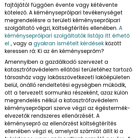
fajtájától függően évente vagy kétévente
kötelező. A kéményseprőipari tevékenységet
megrendelésre a területi kéményseprőipari
szolgáltató végzi, költségtérítés ellenében.
A
kéményseprőipari szolgáltatók listája itt érhető
el
, vagy a
gyakran ismételt kérdések
között
keressen rá: Ki az én kéményseprőm?
Amennyiben a gazdálkodó szervezet a
katasztrófavédelem ellátási területéhez tartozó
társasház vagy lakásszövetkezeti lakóépületen
belül, önálló rendeltetési egységben működik,
ott a tervezett sormunka részeként, azaz külön
megrendelés nélkül a katasztrófavédelem
kéményseprőipari szerve végzi az égéstermék-
elvezetők rendszeres ellenőrzését. A
kéményseprő az ellenőrzést költségtérítés
ellenében végzi el, amelyről számlát állít ki a