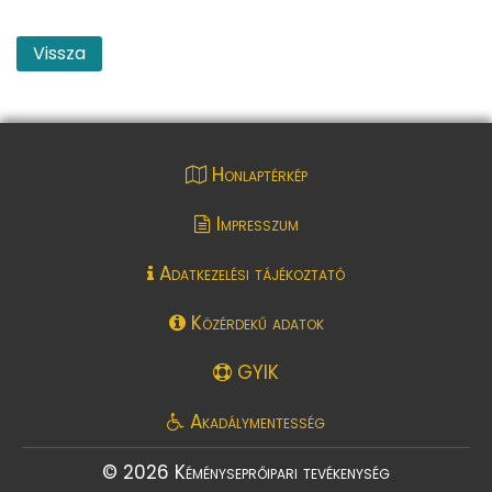
Vissza
Honlaptérkép
Impresszum
Adatkezelési tájékoztató
Közérdekű adatok
GYIK
Akadálymentesség
© 2026 Kéményseprőipari tevékenység