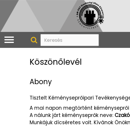
Köszönőlevél
Abony
Tisztelt Kéményseprőipari Tevékenységet
A mai napon megtörtént kéményseprői 
A nálunk járt kéményseprők neve:
Czakó
Munkájuk dícséretes volt. Kívánok Önökn