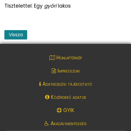
Tisztelettel: Egy
győri
lakos
Vissza
Honlaptérkép
Impresszum
Adatkezelési tájékoztató
Közérdekű adatok
GYIK
Akadálymentesség