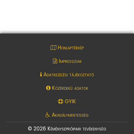
Honlaptérkép
Impresszum
Adatkezelési tájékoztató
Közérdekű adatok
GYIK
Akadálymentesség
© 2026 Kéményseprőipari tevékenység