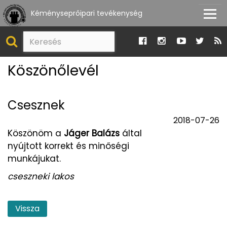
Kéményseprőipari tevékenység
Köszönőlevél
Csesznek
2018-07-26
Köszönöm a
Jáger Balázs
által
nyújtott korrekt és minőségi
munkájukat.
cseszneki lakos
Vissza