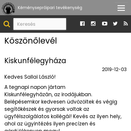
Kéményseprőipari tevékenység
Köszönőlevél
Kiskunfélegyháza
2019-12-03
Kedves Sallai László!
A tegnapi napon jártam
Kiskunfélegyházán, az irodájukban.
Belépésemkor kedvesen üdvözöltek és végig
segítőkészek és gyorsak voltak az
ügyfélszolgálatos kollégái! Kevés az ilyen hely,
ahol az ügyintézés ilyen precízen és
gördülékenyen megy!