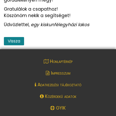
Gratulálok a csapathoz!
Köszönöm nekik a segítséget!
Üdvözlettel,
egy kiskunfélegyházi lakos
Vissza
Honlaptérkép
Impresszum
Adatkezelési tájékoztató
Közérdekű adatok
GYIK