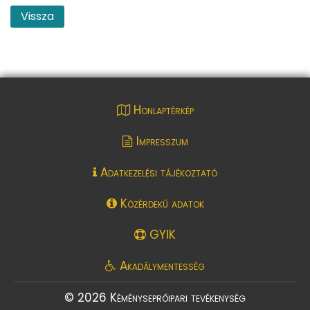
Vissza
Honlaptérkép
Impresszum
Adatkezelési tájékoztató
Közérdekű adatok
GYIK
Akadálymentesség
© 2026 Kéményseprőipari tevékenység