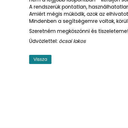
A rendszerük pontatlan, használhatatlan.
Amiért mégis működik, azok az elhivatott,
Mindenben a segítségemre voltak, körül
Szeretném megköszönni és tiszeletemet 
Üdvözlettel:
ócsai lakos
Vissza