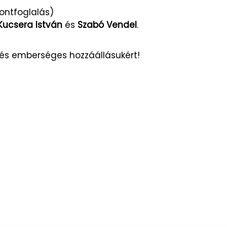
pontfoglalás)
Kucsera István
és
Szabó Vendel
.
 és emberséges hozzáállásukért!