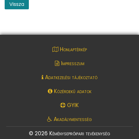
Vissza
Honlaptérkép
Impresszum
Adatkezelési tájékoztató
Közérdekű adatok
GYIK
Akadálymentesség
© 2026 Kéményseprőipari tevékenység