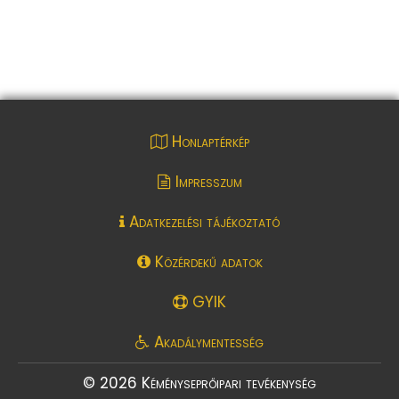
Honlaptérkép
Impresszum
Adatkezelési tájékoztató
Közérdekű adatok
GYIK
Akadálymentesség
© 2026 Kéményseprőipari tevékenység