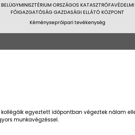
BELÜGYMINISZTÉRIUM ORSZÁGOS KATASZTRÓFAVÉDELMI
FŐIGAZGATÓSÁG GAZDASÁGI ELLÁTÓ KÖZPONT
Kéményseprőipari tevékenység
kollégáik egyeztett időpontban végeztek nálam ellen
gyors munkavégzéssel.