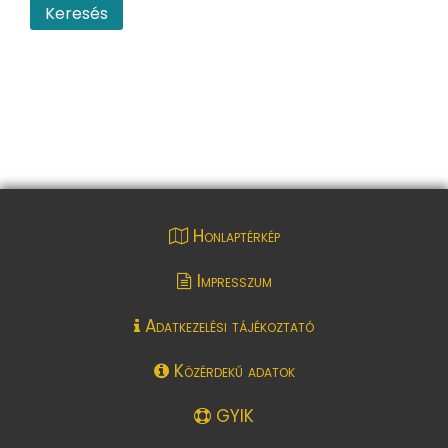
Honlaptérkép
Impresszum
Adatkezelési tájékoztató
Közérdekű adatok
GYIK