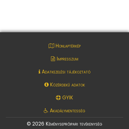
Honlaptérkép
Impresszum
Adatkezelési tájékoztató
Közérdekű adatok
GYIK
Akadálymentesség
© 2026 Kéményseprőipari tevékenység