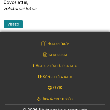
Üdvözlettel,
zalakarosi lakos
Vissza
Honlaptérkép
Impresszum
Adatkezelési tájékoztató
Közérdekű adatok
GYIK
Akadálymentesség