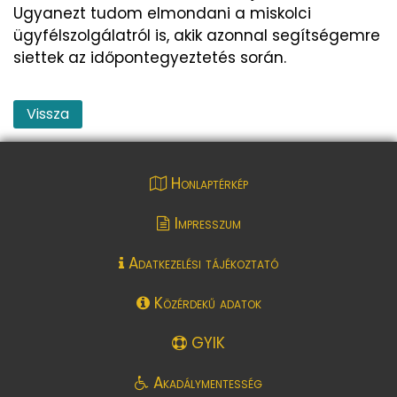
Ugyanezt tudom elmondani a miskolci
ügyfélszolgálatról is, akik azonnal segítségemre
siettek az időpontegyeztetés során.
Vissza
Honlaptérkép
Impresszum
Adatkezelési tájékoztató
Közérdekű adatok
GYIK
Akadálymentesség