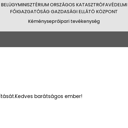
BELÜGYMINISZTÉRIUM ORSZÁGOS KATASZTRÓFAVÉDELMI
FŐIGAZGATÓSÁG GAZDASÁGI ELLÁTÓ KÖZPONT
Kéményseprőipari tevékenység
ítását.Kedves barátságos ember!