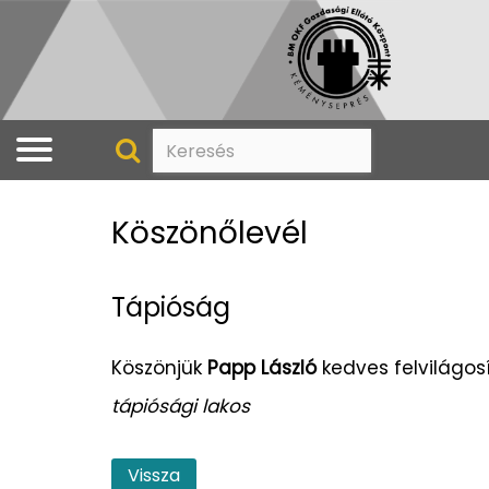
Köszönőlevél
Tápióság
Köszönjük
Papp László
kedves felvilágos
tápiósági lakos
Vissza