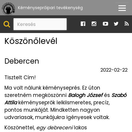
Kéményseprőipari tevékenység
Köszönőlevél
Debercen
2022-02-22
Tisztelt Cím!
Ma volt nálunk kéményseprés. Ez úton
szeretném megköszönni
Balogh József
és
Szabó
Attila
kéményseprők lelkiismeretes, precíz,
pontos munkáját. Mindketten nagyon
udvariasak, munkájukra igényesek voltak.
Köszönettel,
egy debreceni
lakos