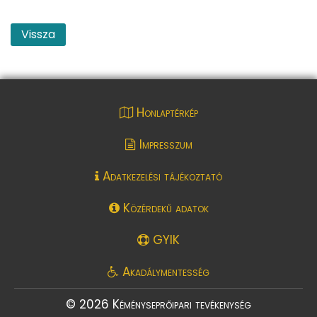
Vissza
Honlaptérkép
Impresszum
Adatkezelési tájékoztató
Közérdekű adatok
GYIK
Akadálymentesség
© 2026 Kéményseprőipari tevékenység