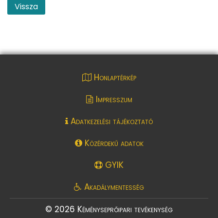
Vissza
Honlaptérkép
Impresszum
Adatkezelési tájékoztató
Közérdekű adatok
GYIK
Akadálymentesség
© 2026 Kéményseprőipari tevékenység