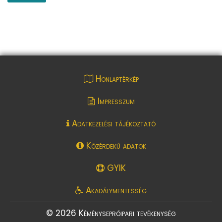
Honlaptérkép
Impresszum
Adatkezelési tájékoztató
Közérdekű adatok
GYIK
Akadálymentesség
© 2026 Kéményseprőipari tevékenység