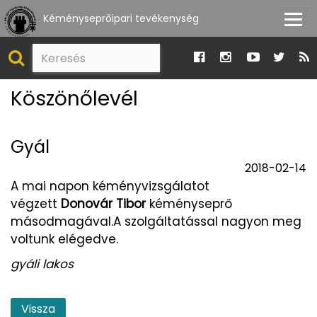
Kéményseprőipari tevékenység
Köszönőlevél
Gyál
2018-02-14
A mai napon kéményvizsgálatot
végzett
Donovár Tibor
kéményseprő
másodmagával.A szolgáltatással nagyon meg
voltunk elégedve.
gyáli lakos
Vissza