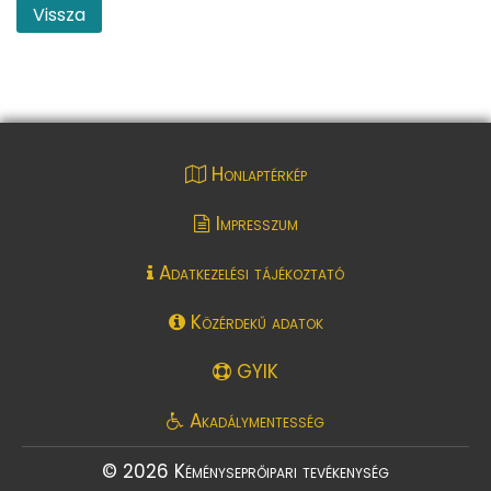
Vissza
Honlaptérkép
Impresszum
Adatkezelési tájékoztató
Közérdekű adatok
GYIK
Akadálymentesség
© 2026 Kéményseprőipari tevékenység