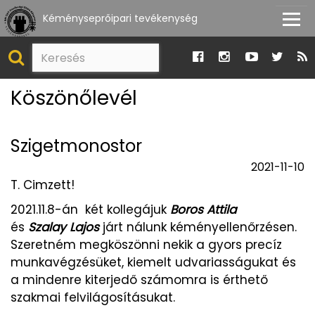
Kéményseprőipari tevékenység
Köszönőlevél
Szigetmonostor
2021-11-10
T. Cimzett!
2021.11.8-án két kollegájuk
Boros Attila
és
Szalay Lajos
járt nálunk kéményellenőrzésen.
Szeretném megköszönni nekik a gyors precíz
munkavégzésüket, kiemelt udvariasságukat és
a mindenre kiterjedő számomra is érthető
szakmai felvilágosításukat.