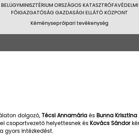
BELÜGYMINISZTÉRIUM ORSZÁGOS KATASZTRÓFAVÉDELMI
FŐIGAZGATÓSÁG GAZDASÁGI ELLÁTÓ KÖZPONT
Kéményseprőipari tevékenység
laton dolgozó,
Técsi Annamária
és
Bunna Krisztina
i csoportvezető helyettesnek és
Kovács Sándor
ké
a gyors intézkedést.