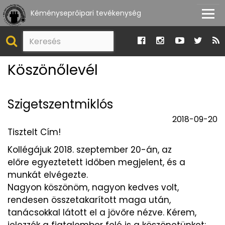
Kéményseprőipari tevékenység
Köszönőlevél
Szigetszentmiklós
2018-09-20
Tisztelt Cím!
Kollégájuk 2018. szeptember 20-án, az
előre egyeztetett időben megjelent, és a
munkát elvégezte.
Nagyon köszönöm, nagyon kedves volt,
rendesen összetakarított maga után,
tanácsokkal látott el a jövőre nézve. Kérem,
jelezzék a fiatalember felé is a köszönetünket: