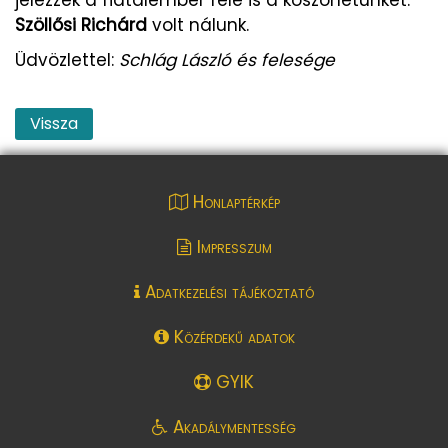
Szöllősi Richárd
volt nálunk.
Üdvözlettel:
Schlág László és felesége
Vissza
Honlaptérkép
Impresszum
Adatkezelési tájékoztató
Közérdekű adatok
GYIK
Akadálymentesség