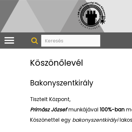
Köszönőlevél
Bakonyszentkirály
Tisztelt Központ,
Primász József
munkájával
100%-ban
me
Köszönettel egy
bakonyszentkirályi
lako