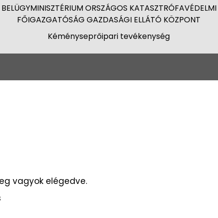
BELÜGYMINISZTÉRIUM ORSZÁGOS KATASZTRÓFAVÉDELMI
FŐIGAZGATÓSÁG GAZDASÁGI ELLÁTÓ KÖZPONT
Kéményseprőipari tevékenység
g vagyok elégedve.
s