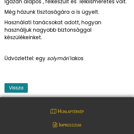
Igazán alapos , felkészült és lelkiismeretes volt.
Még házunk tisztaságára a is ügyelt.
Használati tanácsokat adott, hogyan
használjuk nagyobb biztonsággal
készülékeinket.
Üdvözlettel: egy
solymári
lakos
Vissza
Honlaptérkép
Impresszum