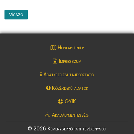
Vissza
Honlaptérkép
Impresszum
Adatkezelési tájékoztató
Közérdekű adatok
GYIK
Akadálymentesség
© 2026 Kéményseprőipari tevékenység