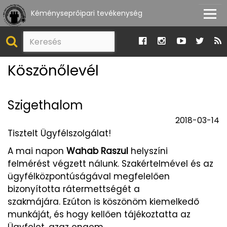
Kéményseprőipari tevékenység
Köszönőlevél
Szigethalom
2018-03-14
Tisztelt Ügyfélszolgálat!
A mai napon
Wahab Raszul
helyszíni
felmérést végzett nálunk. Szakértelmével és az
ügyfélközpontúságával megfelelően
bizonyította rátermettségét a
szakmájára. Ezúton is köszönöm kiemelkedő
munkáját, és hogy kellően tájékoztatta az
Ügyfelet, azaz engem.