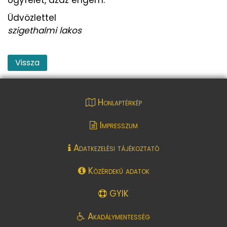
Üdvözlettel
szigethalmi lakos
Vissza
Honlaptérkép
Impresszum
Adatkezelési tájékoztató
Közérdekű adatok
GYIK
Akadálymentesség